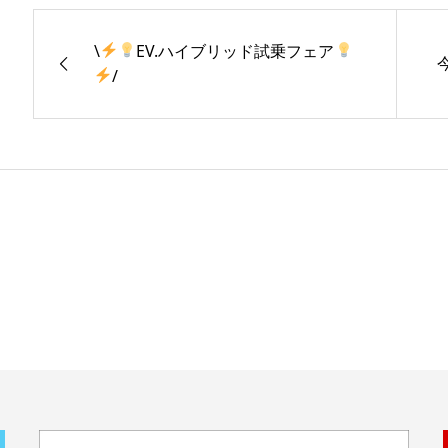
\
EV.ハイブリッド試乗フェア
/