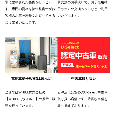
交
常に整頓された整備を行うピッ
男女別のお手洗いで、お子様用椅
し
の
取
ー
【
換
て
資
り
ト。専門の資格を持つ整備士がお
子やオムツ交換ベッドなどご利用
ム
W
ベ
ご
格
扱
客様のお車を末長くお乗りできる
いただけます。
。
H
ッ
商
を
い
入
I
よう整備いたします。
ド
談
持
店
り
L
な
い
つ
舗
口
L
ど
た
整
で
に
（
ご
だ
備
す
は
ウ
利
け
士
。
消
ィ
用
る
が
豊
毒
ル
い
よ
お
富
用
）
た
う
客
な
ア
】
だ
キ
様
車
ル
の
け
ッ
の
種
コ
展
電動車椅子WHILL展示店
中古車取り扱い
ま
ズ
お
を
ー
示
す
ス
車
取
ル
・
。
当店ではWHILL株式会社の
石津店はは安心のU-Select 中古車
ペ
を
り
や
販
ー
末
揃
【WHILL（ウィル）】の展示・販
取り扱い店舗です。豊富な車種を
最
売
ス
長
え
売を行っています。
取り揃えております。
新
を
を
く
て
車
行