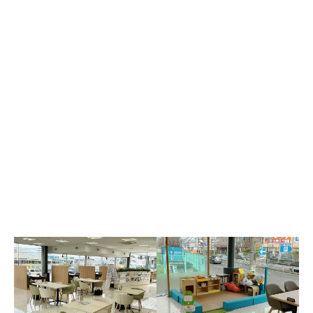
シ
お
キ
電
サ
中
ョ
手
ッ
動
ー
古
ー
洗
ズ
車
ビ
車
ル
い
コ
椅
ス
取
ー
ー
子
ピ
り