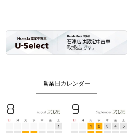
配
お
お
種
っ
置
乗
り
の
て
し
り
ま
カ
い
て
で
タ
ま
い
き
ロ
す
ま
る
グ
。
す
よ
な
。
う
ど
整
設
備
置
い
し
た
て
し
い
営業日カレンダー
ま
ま
す
す
。
。