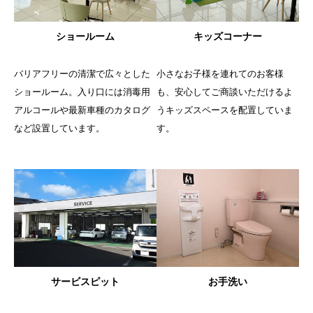
ム
ナ
W
ッ
扱
男
ー
H
ト
い
女
I
バ
ショールーム
キッズコーナー
別
L
小
常
石
リ
L
の
さ
に
津
ア
展
お
バリアフリーの清潔で広々とした
小さなお子様を連れてのお客様
な
整
店
示
フ
店
手
お
頓
は
ショールーム。入り口には消毒用
も、安心してご商談いただけるよ
リ
洗
子
さ
安
ー
アルコールや最新車種のカタログ
うキッズスペースを配置していま
当
い
様
れ
心
の
店
など設置しています。
す。
で
を
た
の
清
で
、
連
整
U
潔
は
お
れ
備
-
で
W
子
て
を
S
広
H
様
の
行
e
々
I
用
お
う
l
と
L
椅
客
ピ
e
し
L
子
様
ッ
c
た
株
や
も
ト
t
シ
式
オ
、
。
中
ョ
会
サービスピット
お手洗い
ム
安
専
古
ー
社
ツ
心
門
車
ル
の