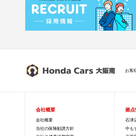
お客
会社概要
拠点
会社概要
石津
当社の保険勧誘方針
中も