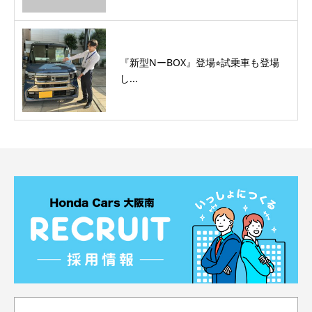
『新型NーBOX』登場⭐︎試乗車も登場
し...